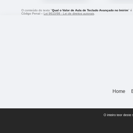
O conteúdo do texto "
Qual o Valor de Aula de Teclado Avançado no Imirim
" é
Código Penal –
Lei 9610/98 - Lei de direitos autorais
.
Home
O inteiro teor deste