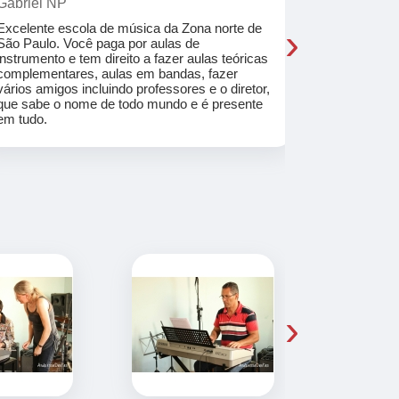
Gabriel NP
Marcel Mat
›
Excelente escola de música da Zona norte de
Desde o pri
São Paulo. Você paga por aulas de
de professo
instrumento e tem direito a fazer aulas teóricas
acolhedores
complementares, aulas em bandas, fazer
ajudar a co
vários amigos incluindo professores e o diretor,
musica.
que sabe o nome de todo mundo e é presente
em tudo.
›