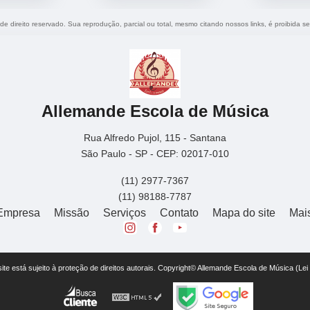
 de direito reservado. Sua reprodução, parcial ou total, mesmo citando nossos links, é proibida se
Allemande Escola de Música
Rua Alfredo Pujol, 115 - Santana
São Paulo - SP - CEP: 02017-010
(11) 2977-7367
(11) 98188-7787
Empresa
Missão
Serviços
Contato
Mapa do site
Mai
 site está sujeito à proteção de direitos autorais. Copyright© Allemande Escola de Música (Le