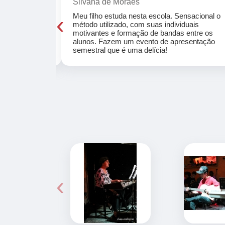
Silvana de Moraes
‹
cola, a turma
Meu filho estuda nesta escola. Sensacional o
o, super
método utilizado, com suas individuais
osta a te
motivantes e formação de bandas entre os
ocar e aprender
alunos. Fazem um evento de apresentação
semestral que é uma delícia!
‹