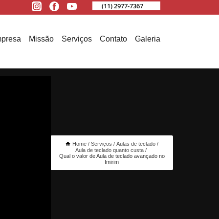
(11) 2977-7367
presa
Missão
Serviços
Contato
Galeria
Home
Serviços
Aulas de teclado
Aula de teclado quanto custa
Qual o valor de Aula de teclado avançado no
Imirim