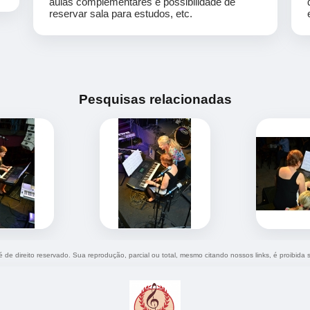
aulas complementares e possibilidade de
reservar sala para estudos, etc.
Pesquisas relacionadas
 é de direito reservado. Sua reprodução, parcial ou total, mesmo citando nossos links, é proibida 