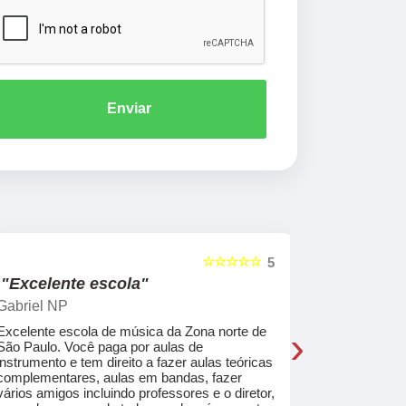
Enviar
☆☆☆☆☆
5
"Excelente escola"
"Recome
Gabriel NP
Marcel Mat
›
Excelente escola de música da Zona norte de
Desde o pri
São Paulo. Você paga por aulas de
de professo
instrumento e tem direito a fazer aulas teóricas
acolhedores
complementares, aulas em bandas, fazer
ajudar a co
vários amigos incluindo professores e o diretor,
musica.