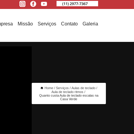
(11) 2977-7367
presa
Missão
Serviços
Contato
Galeria
Home
Serviços
Aulas de teclado
Aula de teclado ritmos
Quanto custa Aula de teclado escalas na
Casa Verde