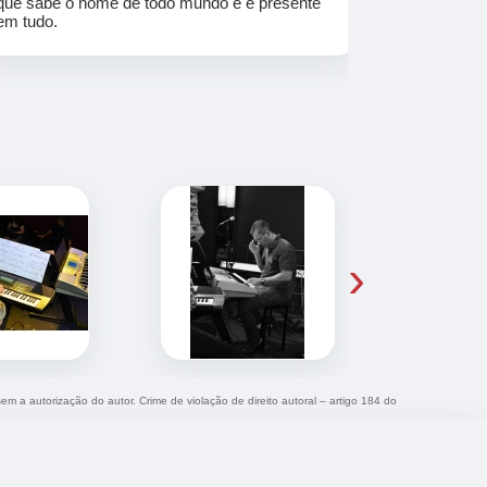
que sabe o nome de todo mundo e é presente
em tudo.
›
sem a autorização do autor. Crime de violação de direito autoral – artigo 184 do