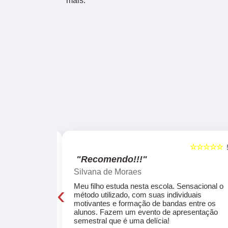
mais.
☆☆☆☆☆
☆☆☆☆☆
5
"Recomendo!!!"
Silvana de Moraes
‹
cola, a turma
Meu filho estuda nesta escola. Sensacional o
o, super
método utilizado, com suas individuais
osta a te
motivantes e formação de bandas entre os
ocar e aprender
alunos. Fazem um evento de apresentação
semestral que é uma delícia!