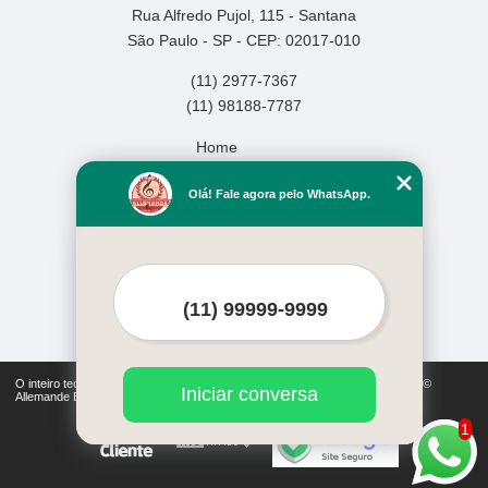
Rua Alfredo Pujol, 115 - Santana
São Paulo - SP - CEP: 02017-010
(11) 2977-7367
(11) 98188-7787
Home
Empresa
Olá! Fale agora pelo WhatsApp.
Missão
Serviços
Contato
Mapa do site
Mais Serviços
O inteiro teor deste site está sujeito à proteção de direitos autorais. Copyright©
Iniciar conversa
Allemande Escola de Música (Lei 9610 de 19/02/1998)
1