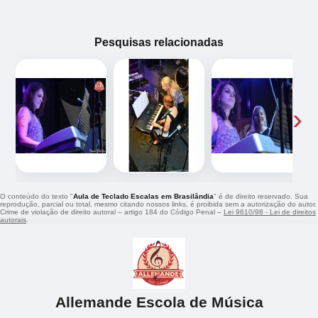
Pesquisas relacionadas
‹
›
O conteúdo do texto "
Aula de Teclado Escalas em Brasilândia
" é de direito reservado. Sua
reprodução, parcial ou total, mesmo citando nossos links, é proibida sem a autorização do autor.
Crime de violação de direito autoral – artigo 184 do Código Penal –
Lei 9610/98 - Lei de direitos
autorais
.
Allemande Escola de Música