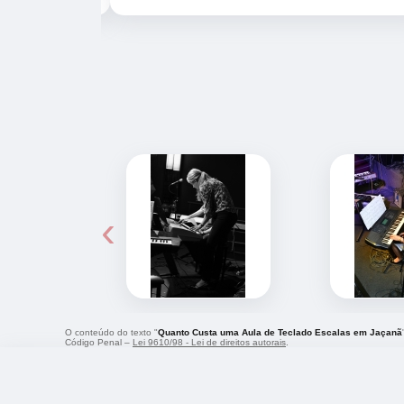
‹
O conteúdo do texto "
Quanto Custa uma Aula de Teclado Escalas em Jaçanã
Código Penal –
Lei 9610/98 - Lei de direitos autorais
.