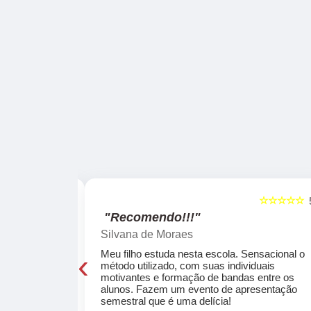
☆☆☆☆☆
☆☆☆☆☆
5
"Recomendo!!!"
Silvana de Moraes
‹
cola, a turma
Meu filho estuda nesta escola. Sensacional o
o, super
método utilizado, com suas individuais
osta a te
motivantes e formação de bandas entre os
ocar e aprender
alunos. Fazem um evento de apresentação
semestral que é uma delícia!