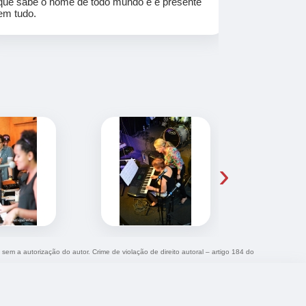
que sabe o nome de todo mundo e é presente
em tudo.
›
a sem a autorização do autor. Crime de violação de direito autoral – artigo 184 do