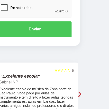
Enviar
☆☆☆☆☆
5
"Excelente escola"
"Recome
Gabriel NP
Marcel Mat
›
Excelente escola de música da Zona norte de
Desde o pri
São Paulo. Você paga por aulas de
de professo
instrumento e tem direito a fazer aulas teóricas
acolhedores
complementares, aulas em bandas, fazer
ajudar a co
vários amigos incluindo professores e o diretor,
musica.