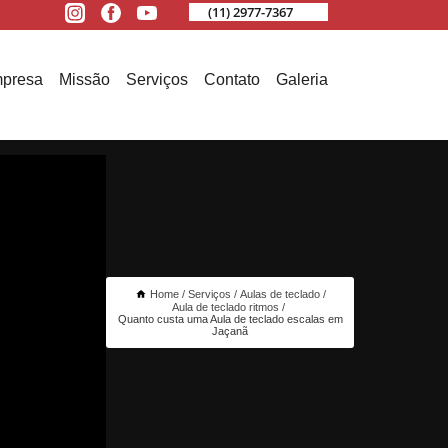
(11) 2977-7367
presa
Missão
Serviços
Contato
Galeria
Home
Serviços
Aulas de teclado
Aula de teclado ritmos
Quanto custa uma Aula de teclado escalas em
Jaçanã