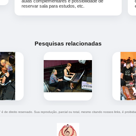
aulas complementares e possibilidade de
reservar sala para estudos, etc.
Pesquisas relacionadas
" é de direito reservado. Sua reprodução, parcial ou total, mesmo citando nossos links, é proibid