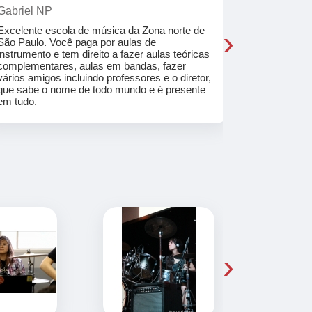
Gabriel NP
Marcel Mat
›
Excelente escola de música da Zona norte de
Desde o pri
São Paulo. Você paga por aulas de
de professo
instrumento e tem direito a fazer aulas teóricas
acolhedores
complementares, aulas em bandas, fazer
ajudar a co
vários amigos incluindo professores e o diretor,
musica.
que sabe o nome de todo mundo e é presente
em tudo.
›