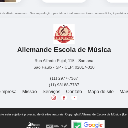
 é de direito reservado. Sua reprodução, parcial ou total, mesmo citando nossos links, é proibida 
Allemande Escola de Música
Rua Alfredo Pujol, 115 - Santana
São Paulo - SP - CEP: 02017-010
(11) 2977-7367
(11) 98188-7787
Empresa
Missão
Serviços
Contato
Mapa do site
Mai
 site está sujeito à proteção de direitos autorais. Copyright© Allemande Escola de Música (Le