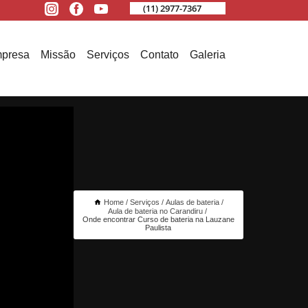
(11) 2977-7367
presa
Missão
Serviços
Contato
Galeria
Home
Serviços
Aulas de bateria
Aula de bateria no Carandiru
Onde encontrar Curso de bateria na Lauzane
Paulista