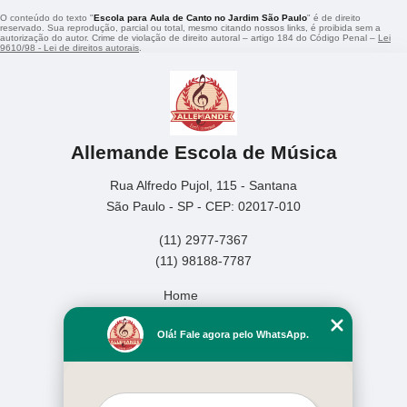
O conteúdo do texto "
Escola para Aula de Canto no Jardim São Paulo
" é de direito
reservado. Sua reprodução, parcial ou total, mesmo citando nossos links, é proibida sem a
autorização do autor. Crime de violação de direito autoral – artigo 184 do Código Penal –
Lei
9610/98 - Lei de direitos autorais
.
Allemande Escola de Música
Rua Alfredo Pujol, 115 - Santana
São Paulo - SP - CEP: 02017-010
(11) 2977-7367
(11) 98188-7787
Home
Empresa
Olá! Fale agora pelo WhatsApp.
Missão
Serviços
Contato
Mapa do site