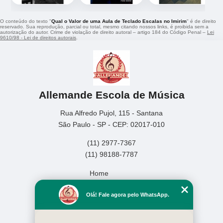
O conteúdo do texto "
Qual o Valor de uma Aula de Teclado Escalas no Imirim
" é de direito
reservado. Sua reprodução, parcial ou total, mesmo citando nossos links, é proibida sem a
autorização do autor. Crime de violação de direito autoral – artigo 184 do Código Penal –
Lei
9610/98 - Lei de direitos autorais
.
Allemande Escola de Música
Rua Alfredo Pujol, 115 - Santana
São Paulo - SP - CEP: 02017-010
(11) 2977-7367
(11) 98188-7787
Home
Empresa
Olá! Fale agora pelo WhatsApp.
Missão
Serviços
Contato