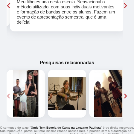
‹
›
Meu filho estuda nesta escola. Sensacional o
método utilizado, com suas individuais motivantes
eu
e formação de bandas entre os alunos. Fazem um
evento de apresentação semestral que é uma
delícia!
Pesquisas relacionadas
‹
›
O conteúdo do texto "
Onde Tem Escola de Canto na Lauzane Paulista
" é de direito reservado.
Sua reprodução, parcial ou total, mesmo citando nossos links, é proibida sem a autorização do