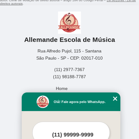
autor. Crime de violação de direito autoral – artigo 184 do Código Penal –
Lei 9610/98 - Lei de
direitos autorais
.
Allemande Escola de Música
Rua Alfredo Pujol, 115 - Santana
São Paulo - SP - CEP: 02017-010
(11) 2977-7367
(11) 98188-7787
Home
Empresa
Olá! Fale agora pelo WhatsApp.
Missão
Serviços
Contato
Mapa do site
Mais Serviços